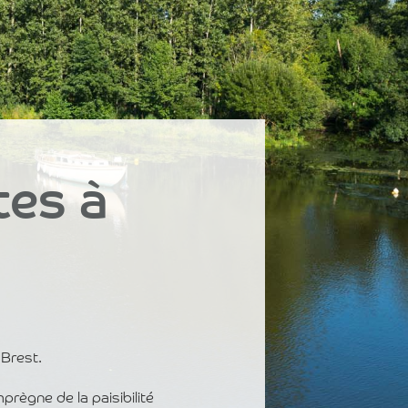
tes à
 Brest.
prègne de la paisibilité