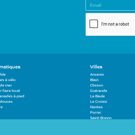
E
-
m
a
i
l
matiques
Villes
ble
Ancenis
es à vélo
Blain
de mer
Clisson
-faire local
Guérande
enades à pied
La Baule
 douces
Le Croisic
re
Nantes
Pornic
Saint-Brevin
Saint-Nazaire