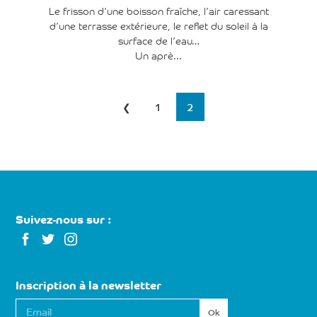
Le frisson d’une boisson fraîche, l’air caressant
d’une terrasse extérieure, le reflet du soleil à la
surface de l’eau…
Un aprè...
Navigation
❮
1
2
des
articles
Suivez-nous sur :
Inscription à la newsletter
E