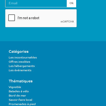
E
-
m
a
i
l
Catégories
Les incontournables
Offres insolites
Les hébergements
Les événements
Thématiques
Vignoble
Balades à vélo
Bord de mer
Savoir-faire local
Promenades à pied