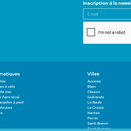
Inscription à la news
E
-
m
a
i
l
matiques
Villes
ble
Ancenis
es à vélo
Blain
de mer
Clisson
-faire local
Guérande
enades à pied
La Baule
 douces
Le Croisic
re
Nantes
Pornic
Saint-Brevin
Saint-Nazaire